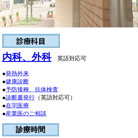
診療科目
内科、外科
英語対応可
●
発熱外来
●
健康診断
●
予防接種、抗体検査
●
診断書発行
（英語対応可）
●
在宅医療
●
産業医のご相談
診療時間