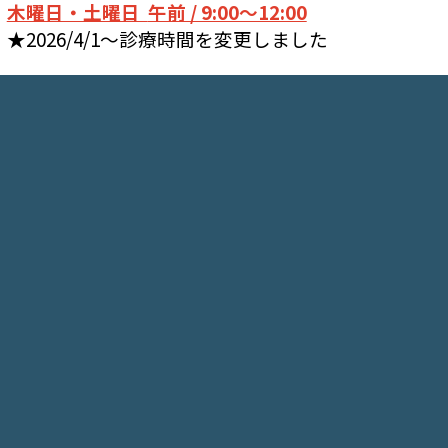
木曜日・土曜日
午前 / 9:00～12:00
★2026/4/1～診療時間を変更しました
●初診の方、月初めの受診の方は健康保険証をお
持ちください。
※健康保険証がない場合は自費診療となります
のでご注意ください。
●マイナンバーカードの健康保険証利用が可能で
す。
2024年6月診療報酬改定に伴う算定については
こ
ちら
●他院で処方されているお薬がある場合や血圧手
帳などがありましたらお持ちください。
●長期処方・リフィル処方箋についてのお知らせ
は
こちら
●
現金のみ
の対応となります。ご了承ください。