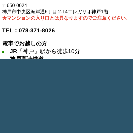
〒650-0024
神戸市中央区海岸通6丁目 2-14エレガリオ神戸1階
★マンションの入り口とは異なりますのでご注意ください。
TEL：078-371-8026
電車でお越しの方
JR
「神戸」駅から徒歩10分
神戸高速鉄道
阪神「西元町」駅から徒歩４分
阪急「花隈」駅から徒歩6分
市営地下鉄海岸線
「みなと元町」駅から徒歩5分
「ハーバーランド」駅から徒歩9分
クリニック専用・提携駐車場はございません。
近隣のコインパーキングをご利用ください。