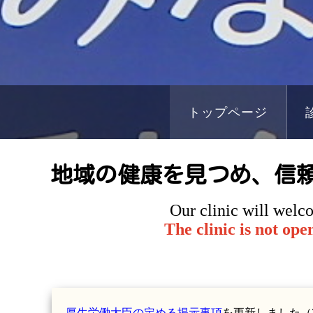
トップページ
地域の健康を見つめ、
信
Our clinic will welc
The clinic is not op
厚生労働大臣の定める掲示事項
を更新しました（20