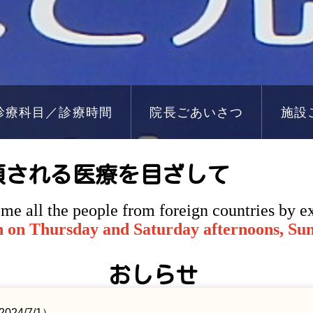
診療科目／診療時間
院長ごあいさつ
施設
頼される医療を目ざして
ome all the people from foreign countries by e
en on Thursday and Saturday afternoons, Su
おしらせ
24/7/1）