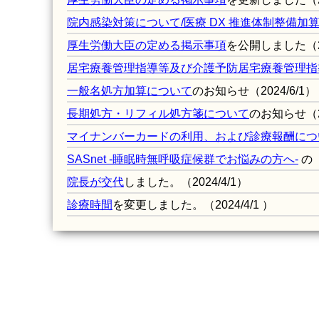
院内感染対策について/医療 DX 推進体制整備加
厚生労働大臣の定める掲示事項
を公開しました
（
居宅療養管理指導等及び介護予防居宅療養管理指
一般名処方加算について
のお知らせ
（2024/6/1）
長期処方・リフィル処方箋について
のお知らせ（20
マイナンバー
カードの利用、および診療報酬につ
SASnet -睡眠時無呼吸症候群でお悩みの方へ-
の
院長が交代
しました。（2024/4/1）
診療時間
を変更しました。（2024/4/1 ）