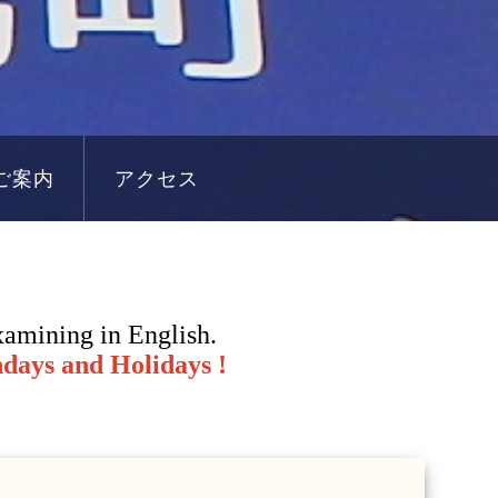
ご案内
アクセス
xamining in English.
ndays and Holidays !